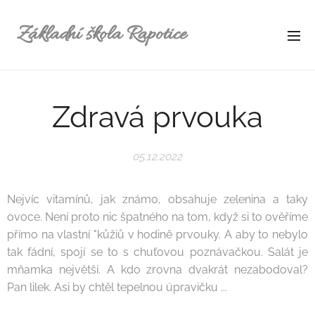
Základní škola Rapotice
Zdravá prvouka
05.12.2022
Nejvíc vitamínů, jak známo, obsahuje zelenina a taky
ovoce. Není proto nic špatného na tom, když si to ověříme
přímo na vlastní "kůžiů v hodině prvouky. A aby to nebylo
tak fádní, spojí se to s chuťovou poznávačkou. Salát je
mňamka největší. A kdo zrovna dvakrát nezabodoval?
Pan lilek. Asi by chtěl tepelnou úpravičku ...