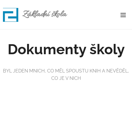
Základní škola
Rapotice
Dokumenty školy
BYL JEDEN MNICH, CO MĚL SPOUSTU KNIH A NEVĚDĚL,
CO JE V NICH