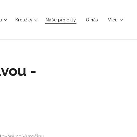
a
Kroužky
Naše projekty
O nás
Více
vou -
tování na Vysočinu.