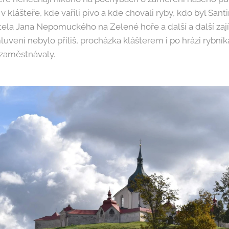
 klášteře, kde vařili pivo a kde chovali ryby, kdo byl Santi
tela Jana Nepomuckého na Zelené hoře a další a další zají
luvení nebylo příliš, procházka klášterem i po hrázi rybník
 zaměstnávaly.