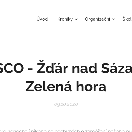
Úvod
Kroniky
Organizační
Škol
CO - Žďár nad Sáza
Zelená hora
09.10.2020
které nenechají nikoho na pochybách o zaměření našeho pu