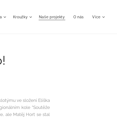
a
Kroužky
Naše projekty
O nás
Více
!
klotýmu ve složení Eliška
egionálním kole "Soutěže
e, ale Matěj Hort se stal