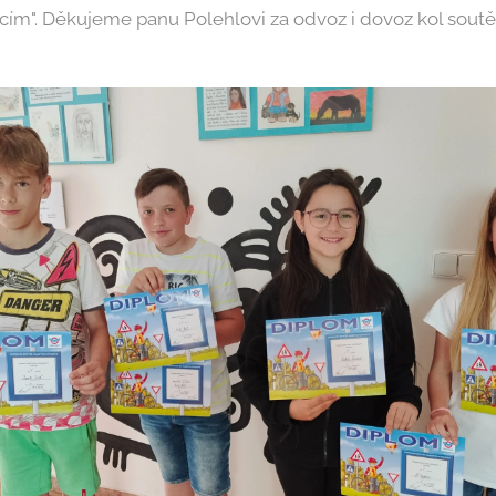
cím". Děkujeme panu Polehlovi za odvoz i dovoz kol soutěž