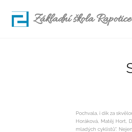
Základní škola Rapotice
Pochvala, i dík za skvěl
Horáková, Matěj Hort, D
mladých cyklistů". Nejen