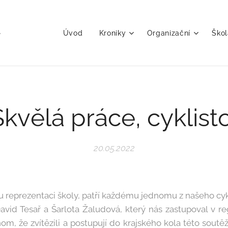
Úvod
Kroniky
Organizační
Škol
Skvělá práce, cyklisto
20.05.2022
ou reprezentaci školy, patří každému jednomu z našeho cy
avid Tesař a Šarlota Žaludová, který nás zastupoval v r
om, že zvítězili a postupují do krajského kola této soutěž