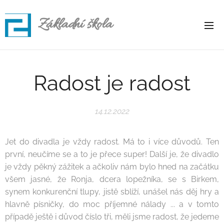
Základní škola
Rapotice
Radost je radost
14.12.2022
Jet do divadla je vždy radost. Má to i více důvodů. Ten
první, neučíme se a to je přece super! Další je, že divadlo
je vždy pěkný zážitek a ačkoliv nám bylo hned na začátku
všem jasné, že Ronja, dcera lopežníka, se s Birkem,
synem konkurenční tlupy, jistě sblíží, unášel nás děj hry a
hlavně písničky, do moc příjemné nálady ... a v tomto
případě ještě i důvod číslo tři, měli jsme radost, že jedeme