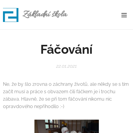
Základní škola
Rapotice
Fáčování
22.01.2021
Ne, že by šlo zrovna o záchrany životů, ale někdy se s tím
začít musí a práce s obvazem čili fáčkem je i trochu
zábava. Hlavně, že se při tom fáčování nikomu nic
opravdového nepřihodilo :-)