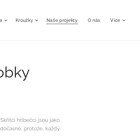
a
Kroužky
Naše projekty
O nás
Více
robky
řítci hříbečci jsou jako
y dočasně, protože, každý