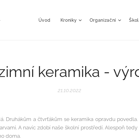
Úvod
Kroniky
Organizační
Škol
imní keramika - vý
21.10.2022
á. Druhákům a čtvrťákům se keramika opravdu povedla. Sk
barvami. A navíc zdobí naše školní prostředí. Alespoň ted
ého doma.