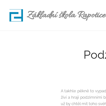
Základní škola Rapotice
Podz
A takhle pěkně to vypad
živí a hrají podzimními 
už by chtěl mít toho sv