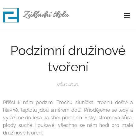
Základní škola
Rapotice
Podzimní družinové
tvoření
06.10.2021
Přišel k nám podzim. Trochu sluníčka, trochu deště a
hlavně, teplotu jdou směrem dolů. Přiodějeme se tedy a
vyrážíme do lesa na sběr přírodnin. Šišky, stromová kůra,
plody suché i pukavé, všechno se nám hodí pro malé
družinové tvoření.