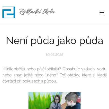
Základní škola
Rapotice
Není půda jako půda
19.03.2025
Hlinitopísčitá nebo písčitohlinitá? Obsahuje vzduch, vodu
nebo snad ještě něco jiného? Toť otázky, které si kladli
čtvrťáci při pokusech s půdou.