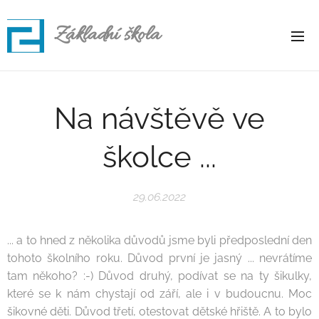
Základní škola
Rapotice
Na návštěvě ve
školce ...
29.06.2022
... a to hned z několika důvodů jsme byli předposlední den
tohoto školního roku. Důvod první je jasný ... nevrátíme
tam někoho? :-) Důvod druhý, podívat se na ty šikulky,
které se k nám chystají od září, ale i v budoucnu. Moc
šikovné děti. Důvod třetí, otestovat dětské hřiště. A to bylo