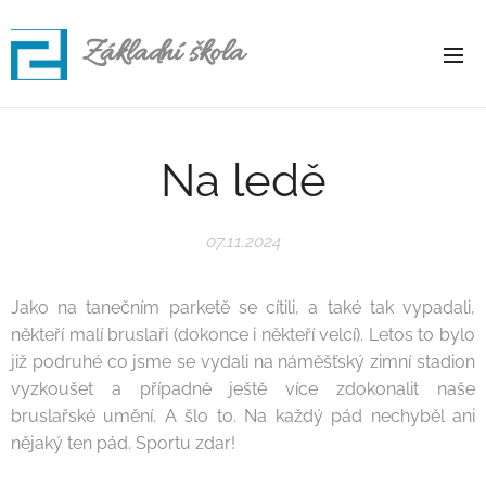
Základní škola
Rapotice
Na ledě
07.11.2024
Jako na tanečním parketě se cítili, a také tak vypadali,
někteří malí bruslaři (dokonce i někteří velcí). Letos to bylo
již podruhé co jsme se vydali na náměšťský zimní stadion
vyzkoušet a případně ještě více zdokonalit naše
bruslařské umění. A šlo to. Na každý pád nechyběl ani
nějaký ten pád. Sportu zdar!