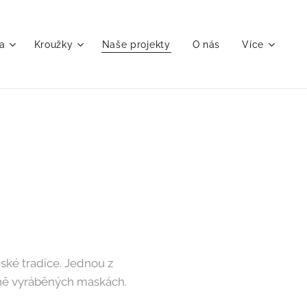
a
Kroužky
Naše projekty
O nás
Více
ské tradice. Jednou z
učně vyráběných maskách.