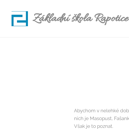
Základní škola Rapotice
Abychom v nelehké době 
nich je Masopust, Fašan
Však je to poznat.