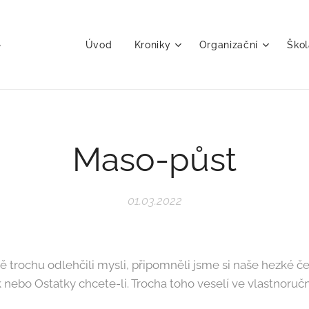
Úvod
Kroniky
Organizační
Škol
Maso-půst
01.03.2022
trochu odlehčili mysli, připomněli jsme si naše hezké če
k nebo Ostatky chcete-li. Trocha toho veselí ve vlastnor