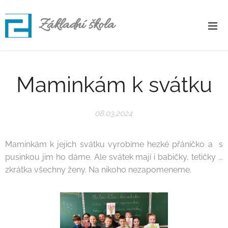
Základní škola
Rapotice
Maminkám k svátku
08.03.2024
Maminkám k jejich svátku vyrobíme hezké přáníčko a s
pusinkou jim ho dáme. Ale svátek mají i babičky, tetičky ...
zkrátka všechny ženy. Na nikoho nezapomeneme.