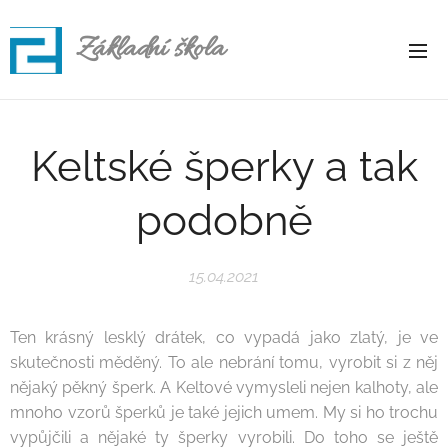
Základní škola
Rapotice
Keltské šperky a tak
podobně
15.04.2021
Ten krásný lesklý drátek, co vypadá jako zlatý, je ve
skutečnosti měděný. To ale nebrání tomu, vyrobit si z něj
nějaký pěkný šperk. A Keltové vymysleli nejen kalhoty, ale
mnoho vzorů šperků je také jejich umem. My si ho trochu
vypůjčili a nějaké ty šperky vyrobili. Do toho se ještě